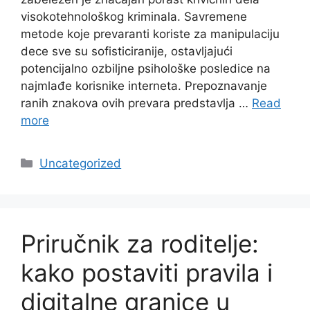
visokotehnološkog kriminala. Savremene
metode koje prevaranti koriste za manipulaciju
dece sve su sofisticiranije, ostavljajući
potencijalno ozbiljne psihološke posledice na
najmlađe korisnike interneta. Prepoznavanje
ranih znakova ovih prevara predstavlja …
Read
more
Categories
Uncategorized
Priručnik za roditelje:
kako postaviti pravila i
digitalne granice u