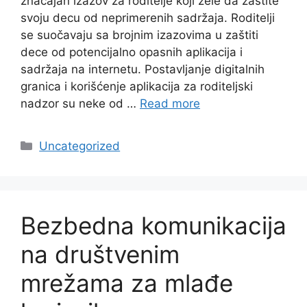
značajan izazov za roditelje koji žele da zaštite
svoju decu od neprimerenih sadržaja. Roditelji
se suočavaju sa brojnim izazovima u zaštiti
dece od potencijalno opasnih aplikacija i
sadržaja na internetu. Postavljanje digitalnih
granica i korišćenje aplikacija za roditeljski
nadzor su neke od …
Read more
Categories
Uncategorized
Bezbedna komunikacija
na društvenim
mrežama za mlađe