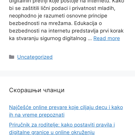
digitalnih pretnji koje postoje na internetu. Kako
bi se zaštitili lični podaci i privatnost mladih,
neophodno je razumeti osnovne principe
bezbednosti na mrežama. Edukacija o
bezbednosti na internetu predstavlja prvi korak
ka stvaranju sigurnog digitalnog …
Read more
Categories
Uncategorized
Скорашњи чланци
Najčešće online prevare koje ciljaju decu i kako
ih na vreme prepoznati
Priručnik za roditelje: kako postaviti pravila i
digitalne granice u online okruženju